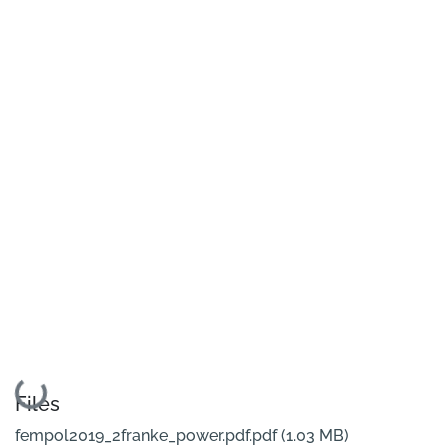
Loading...
Files
fempol2019_2franke_power.pdf.pdf
(1.03 MB)