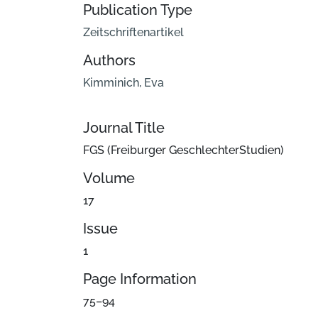
Publication Type
Zeitschriftenartikel
Authors
Kimminich, Eva
Journal Title
FGS (Freiburger GeschlechterStudien)
Volume
17
Issue
1
Page Information
75–94