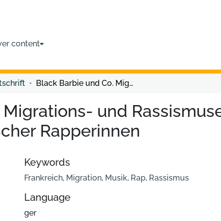
ver content
tschrift
Black Barbie und Co. Migrations- und Rassismuserfahrungen in Songtexten französischer Rapperinnen
. Migrations- und Rassismus
scher Rapperinnen
Keywords
Frankreich
,
Migration
,
Musik
,
Rap
,
Rassismus
Language
ger