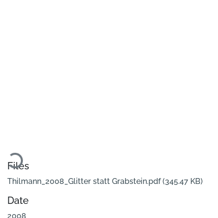
Loading...
Files
Thilmann_2008_Glitter statt Grabstein.pdf
(345.47 KB)
Date
2008