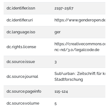
dc.identifier.issn
2197-2567
dc.identifier.uri
https://www.genderopen.de
dc.language.iso
ger
https://creativecommons.org
dc.rights.license
nc-nd/3.0/legalcode.de
dc.source.issue
3
Sub\urban : Zeitschrift für kri
dc.source.journal
Stadtforschung
dc.source.pageinfo
115-124
dc.source.volume
5