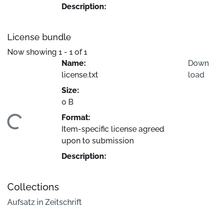
Description:
License bundle
Now showing
1 - 1 of 1
Name:
Down
license.txt
load
Size:
0 B
Format:
ading...
Item-specific license agreed
upon to submission
Description:
Collections
Aufsatz in Zeitschrift