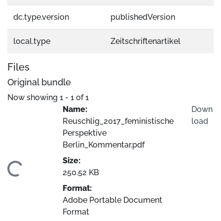
dc.type.version
publishedVersion
local.type
Zeitschriftenartikel
Files
Original bundle
Now showing
1 - 1 of 1
Name:
Down
Reuschlig_2017_feministische
load
Perspektive
Berlin_Kommentar.pdf
Size:
ading...
250.52 KB
Format:
Adobe Portable Document
Format