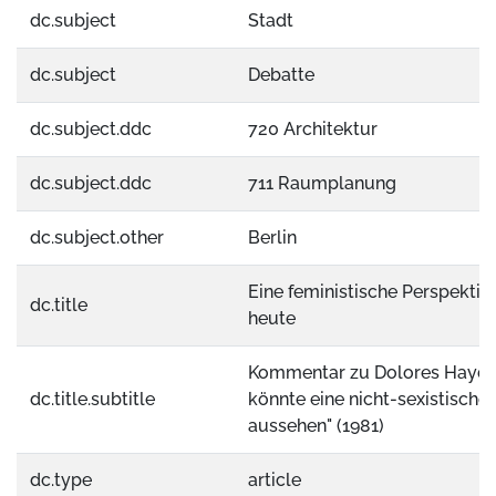
dc.subject
Stadt
dc.subject
Debatte
dc.subject.ddc
720 Architektur
dc.subject.ddc
711 Raumplanung
dc.subject.other
Berlin
Eine feministische Perspektive
dc.title
heute
Kommentar zu Dolores Hayde
dc.title.subtitle
könnte eine nicht-sexistische
aussehen" (1981)
dc.type
article