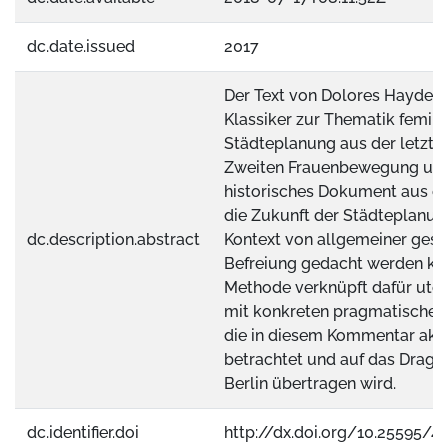
dc.date.issued
2017
Der Text von Dolores Hayden i
Klassiker zur Thematik femini
Städteplanung aus der letzte
Zweiten Frauenbewegung und
historisches Dokument aus eine
die Zukunft der Städteplanun
dc.description.abstract
Kontext von allgemeiner gesel
Befreiung gedacht werden ko
Methode verknüpft dafür uto
mit konkreten pragmatischen 
die in diesem Kommentar aktu
betrachtet und auf das Dragon
Berlin übertragen wird.
dc.identifier.doi
http://dx.doi.org/10.25595/4