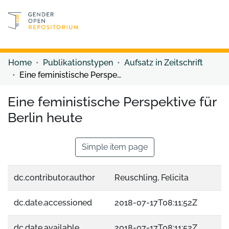
Discover content
Discover content
Home
Publikationstypen
Aufsatz in Zeitschrift
Eine feministische Perspektive für Berlin heute
Eine feministische Perspektive für
Berlin heute
Simple item page
dc.contributor.author
Reuschling, Felicita
dc.date.accessioned
2018-07-17T08:11:52Z
dc.date.available
2018-07-17T08:11:52Z