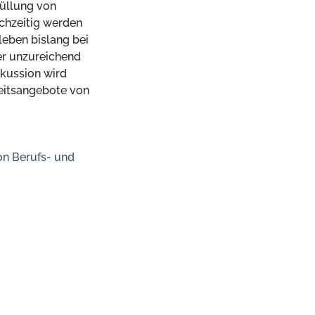
rfüllung von
chzeitig werden
eben bislang bei
er unzureichend
skussion wird
keitsangebote von
on Berufs- und