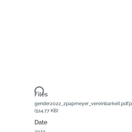
Loading...
Files
gender2022_2papmeyer_vereinbarkeit.pdf.p
(514.77 KB)
Date
2022