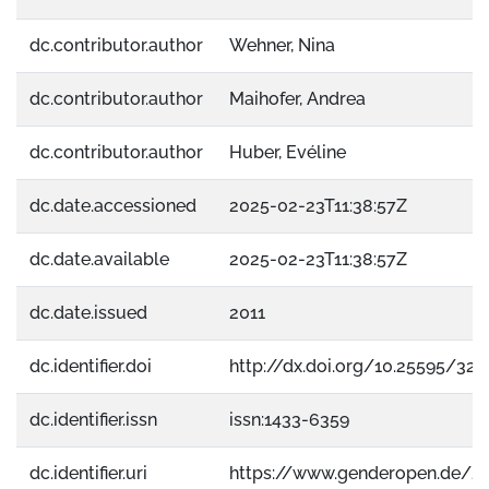
dc.contributor.author
Wehner, Nina
dc.contributor.author
Maihofer, Andrea
dc.contributor.author
Huber, Evéline
dc.date.accessioned
2025-02-23T11:38:57Z
dc.date.available
2025-02-23T11:38:57Z
dc.date.issued
2011
dc.identifier.doi
http://dx.doi.org/10.25595/328
dc.identifier.issn
issn:1433-6359
dc.identifier.uri
https://www.genderopen.de/2