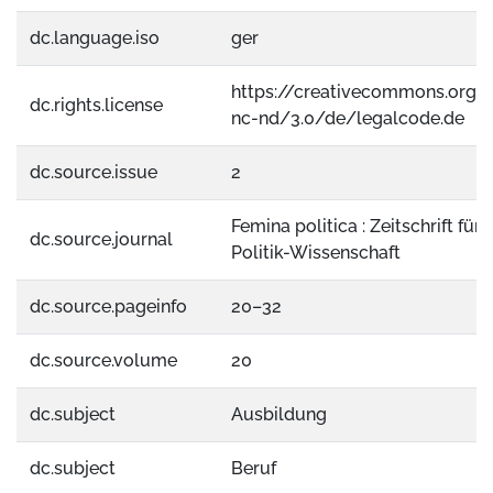
dc.language.iso
ger
https://creativecommons.org/
dc.rights.license
nc-nd/3.0/de/legalcode.de
dc.source.issue
2
Femina politica : Zeitschrift für
dc.source.journal
Politik-Wissenschaft
dc.source.pageinfo
20–32
dc.source.volume
20
dc.subject
Ausbildung
dc.subject
Beruf