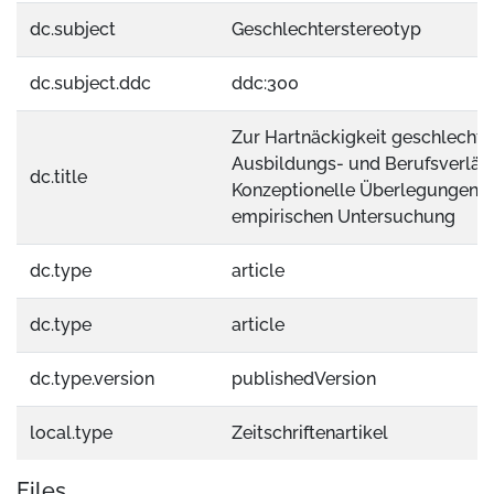
dc.subject
Geschlechterstereotyp
dc.subject.ddc
ddc:300
Zur Hartnäckigkeit geschlechts
Ausbildungs- und Berufsverläuf
dc.title
Konzeptionelle Überlegungen z
empirischen Untersuchung
dc.type
article
dc.type
article
dc.type.version
publishedVersion
local.type
Zeitschriftenartikel
Files