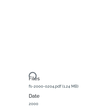
Loading...
Files
fs-2000-0204.pdf
(1.24 MB)
Date
2000