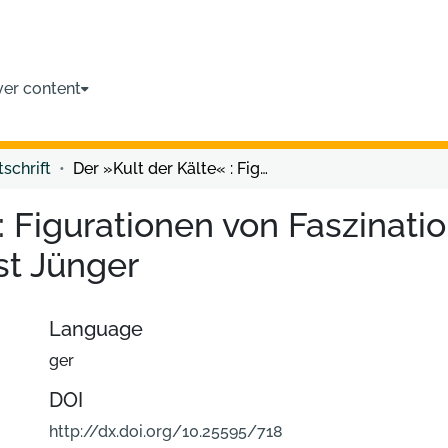
ver content
tschrift
Der »Kult der Kälte« : Figurationen von Faszination und Männlichkeit im Rückblick auf Ernst Jünger
 : Figurationen von Faszinati
st Jünger
Language
ger
DOI
http://dx.doi.org/10.25595/718