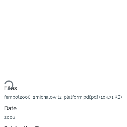
ding...
Files
fempol2006_2michalowitz_platform.pdf.pdf
(104.71 KB)
Date
2006