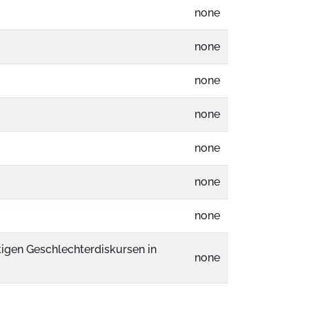
none
none
none
none
none
none
none
igen Geschlechterdiskursen in
none