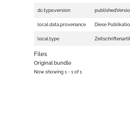
dc.type.version
publishedVersi
local.data.provenance
Diese Publikati
local.type
Zeitschriftenarti
Files
Original bundle
Now showing
1 - 1 of 1