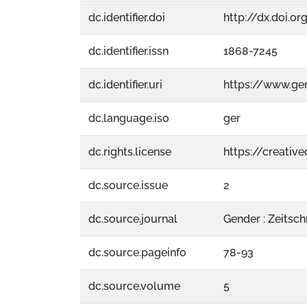
dc.identifier.doi
http://dx.doi.o
dc.identifier.issn
1868-7245
dc.identifier.uri
https://www.ge
dc.language.iso
ger
dc.rights.license
https://creati
dc.source.issue
2
dc.source.journal
Gender : Zeitsch
dc.source.pageinfo
78-93
dc.source.volume
5