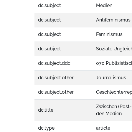
dc.subject
Medien
dc.subject
Antifeminismus
dc.subject
Feminismus
dc.subject
Soziale Ungleic
dc.subject.ddc
070 Publizistis
dc.subject.other
Journalismus
dc.subject.other
Geschlechterrep
Zwischen (Post-
dc.title
den Medien
dc.type
article