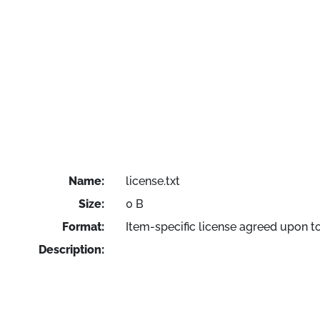
Name:
license.txt
Size:
0 B
Format:
Item-specific license agreed upon t
Description: