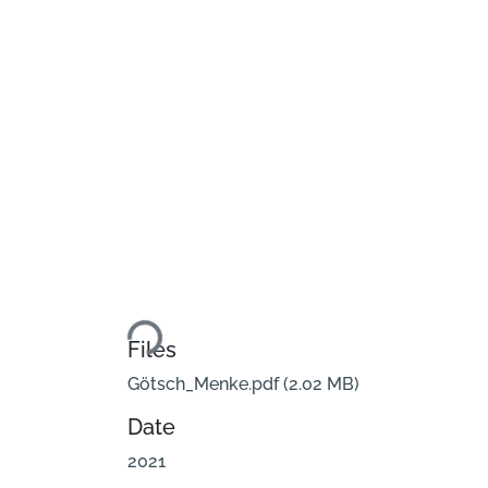
Loading...
Files
Götsch_Menke.pdf
(2.02 MB)
Date
2021