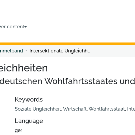
ver content
ammelband
Intersektionale Ungleichheiten
eichheiten
deutschen Wohlfahrtsstaates und
Keywords
Soziale Ungleichheit
,
Wirtschaft
,
Wohlfahrtsstaat
,
Int
Language
ger