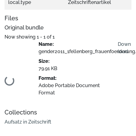
local.type
Zeitschriftenartikel
Files
Original bundle
Now showing
1 - 1 of 1
Name:
Down
gender2011_1fellenberg_frauenfoerderung.
load
Size:
79.91 KB
Format:
Loading...
Adobe Portable Document
Format
Collections
Aufsatz in Zeitschrift