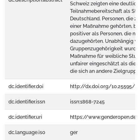
Schweiz zeigten eine deutlich
Teilnahmebereitschaft als Stu
Deutschland. Personen, die z
einer Maßnahme gehörten, beu
positiver als Personen, die nic
dazugehörten. Unabhängig vo
Gruppenzugehörigkeit wurde 
Maßnahme für weibliche Stud
unfairer eingeschätzt als di
die sich an andere Zielgruppen
dc.identifier.doi
http://dx.doi.org/10.25595/2
dc.identifier.issn
issn:1868-7245
dc.identifier.uri
https://www.genderopen.de
dc.language.iso
ger