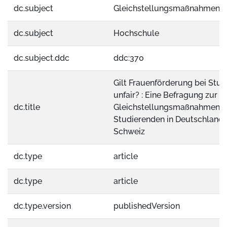
dc.subject
Gleichstellungsmaßnahmen
dc.subject
Hochschule
dc.subject.ddc
ddc:370
Gilt Frauenförderung bei Stud
unfair? : Eine Befragung zur 
dc.title
Gleichstellungsmaßnahmen b
Studierenden in Deutschland 
Schweiz
dc.type
article
dc.type
article
dc.type.version
publishedVersion