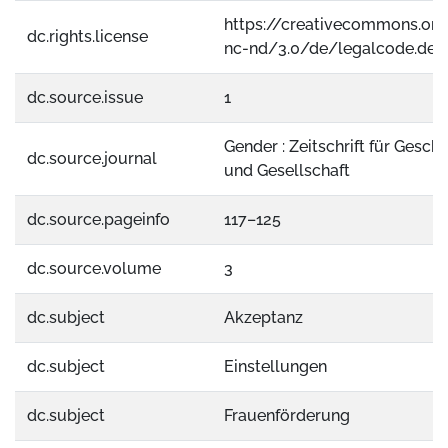
https://creativecommons.org
dc.rights.license
nc-nd/3.0/de/legalcode.de
dc.source.issue
1
Gender : Zeitschrift für Geschl
dc.source.journal
und Gesellschaft
dc.source.pageinfo
117–125
dc.source.volume
3
dc.subject
Akzeptanz
dc.subject
Einstellungen
dc.subject
Frauenförderung