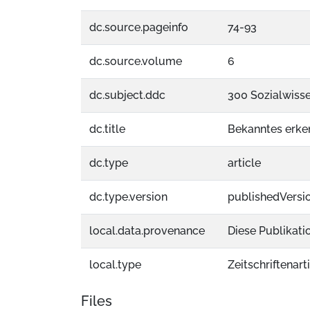
dc.source.pageinfo
74-93
dc.source.volume
6
dc.subject.ddc
300 Sozialwiss
dc.title
Bekanntes erken
dc.type
article
dc.type.version
publishedVersi
local.data.provenance
Diese Publikati
local.type
Zeitschriftenart
Files