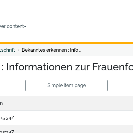
ver content
tschrift
Bekanntes erkennen : Informationen zur Frauenforschung Ost
: Informationen zur Frauenf
Simple item page
in
05:34Z
05:34Z