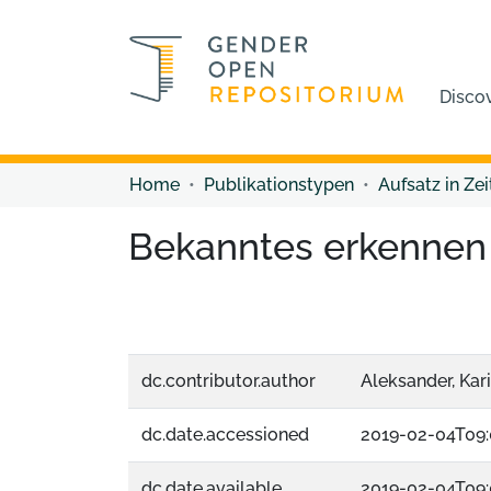
Disco
Home
Publikationstypen
Aufsatz in Zei
Bekanntes erkennen 
dc.contributor.author
Aleksander, Kar
dc.date.accessioned
2019-02-04T09:
dc.date.available
2019-02-04T09: