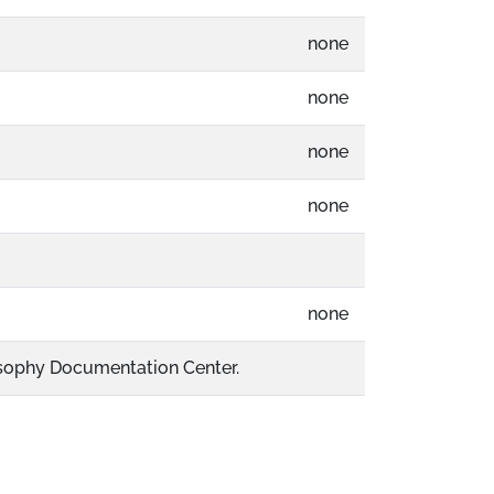
none
none
none
none
none
osophy Documentation Center.