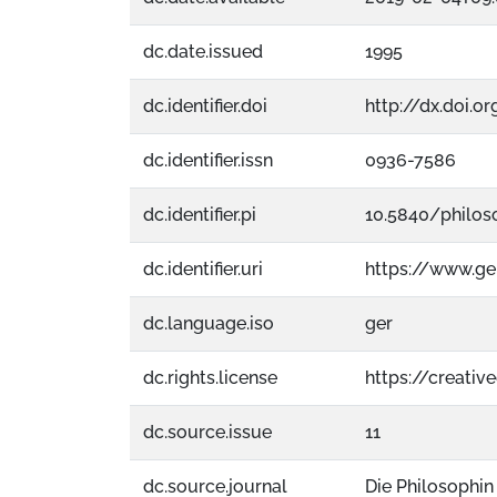
dc.date.issued
1995
dc.identifier.doi
http://dx.doi.o
dc.identifier.issn
0936-7586
dc.identifier.pi
10.5840/philos
dc.identifier.uri
https://www.g
dc.language.iso
ger
dc.rights.license
https://creati
dc.source.issue
11
dc.source.journal
Die Philosophin