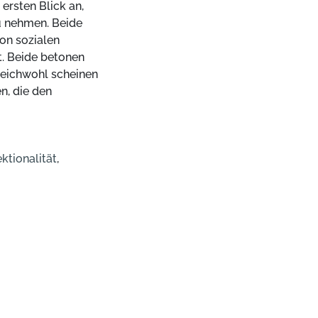
 ersten Blick an,
u nehmen. Beide
on sozialen
t. Beide betonen
leichwohl scheinen
n, die den
ektionalität
,