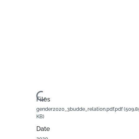
Loading...
Files
gender2020_3budde_relation.pdf.pdf
(509.8
KB)
Date
2020