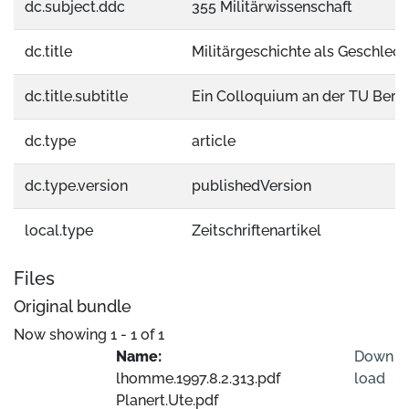
dc.subject.ddc
355 Militärwissenschaft
dc.title
Militärgeschichte als Geschlec
dc.title.subtitle
Ein Colloquium an der TU Berli
dc.type
article
dc.type.version
publishedVersion
local.type
Zeitschriftenartikel
Files
Original bundle
Now showing
1 - 1 of 1
Name:
Down
lhomme.1997.8.2.313.pdf
load
Planert.Ute.pdf