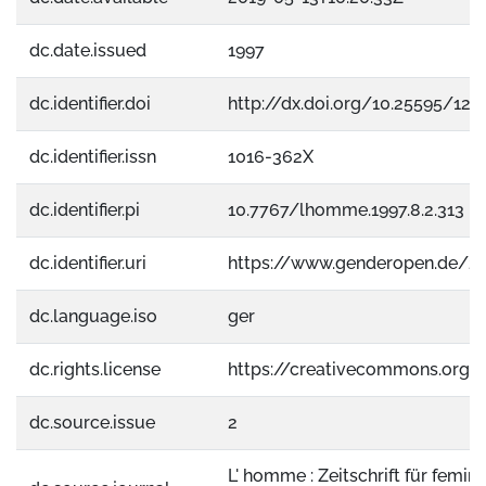
dc.date.issued
1997
dc.identifier.doi
http://dx.doi.org/10.25595/124
dc.identifier.issn
1016-362X
dc.identifier.pi
10.7767/lhomme.1997.8.2.313
dc.identifier.uri
https://www.genderopen.de/2
dc.language.iso
ger
dc.rights.license
https://creativecommons.org/
dc.source.issue
2
L' homme : Zeitschrift für femini