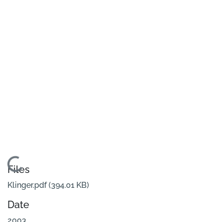
Loading...
Files
Klinger.pdf
(394.01 KB)
Date
2003