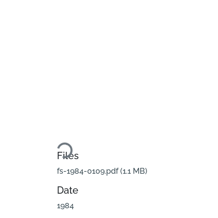
Loading...
Files
fs-1984-0109.pdf
(1.1 MB)
Date
1984