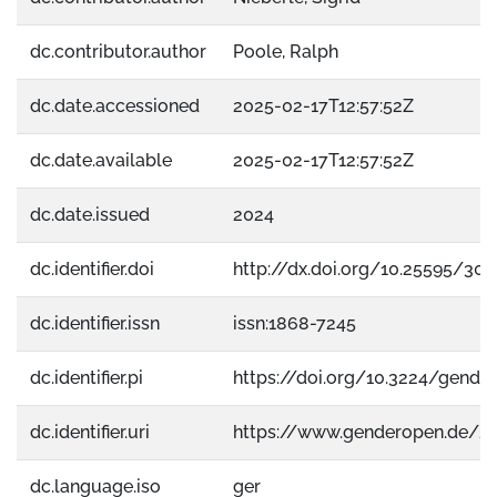
dc.contributor.author
Poole, Ralph
dc.date.accessioned
2025-02-17T12:57:52Z
dc.date.available
2025-02-17T12:57:52Z
dc.date.issued
2024
dc.identifier.doi
http://dx.doi.org/10.25595/301
dc.identifier.issn
issn:1868-7245
dc.identifier.pi
https://doi.org/10.3224/gender.
dc.identifier.uri
https://www.genderopen.de/2
dc.language.iso
ger