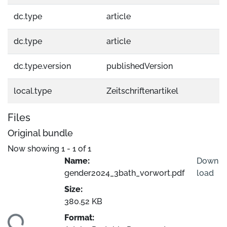
dc.type
article
dc.type
article
dc.type.version
publishedVersion
local.type
Zeitschriftenartikel
Files
Original bundle
Now showing
1 - 1 of 1
Name:
Down
gender2024_3bath_vorwort.pdf
load
Size:
380.52 KB
Format: