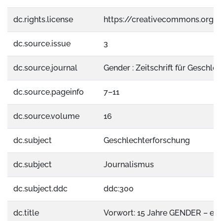
dc.rights.license
https://creativecommons.org/
dc.source.issue
3
dc.source.journal
Gender : Zeitschrift für Geschle
dc.source.pageinfo
7–11
dc.source.volume
16
dc.subject
Geschlechterforschung
dc.subject
Journalismus
dc.subject.ddc
ddc:300
dc.title
Vorwort: 15 Jahre GENDER – ei