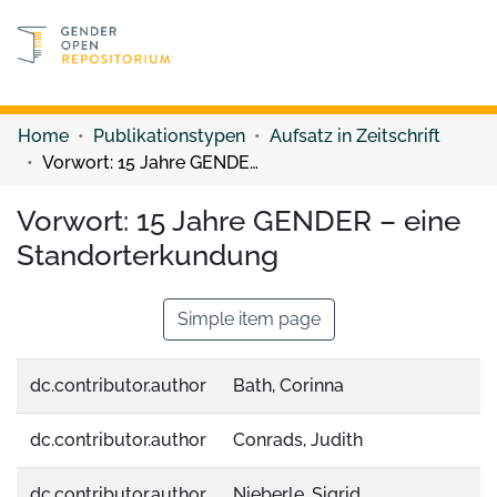
Discover content
Discover content
Home
Publikationstypen
Aufsatz in Zeitschrift
Vorwort: 15 Jahre GENDER – eine Standorterkundung
Vorwort: 15 Jahre GENDER – eine
Standorterkundung
Simple item page
dc.contributor.author
Bath, Corinna
dc.contributor.author
Conrads, Judith
dc.contributor.author
Nieberle, Sigrid