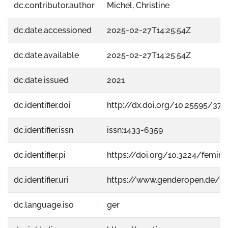
dc.contributor.author
Michel, Christine
dc.date.accessioned
2025-02-27T14:25:54Z
dc.date.available
2025-02-27T14:25:54Z
dc.date.issued
2021
dc.identifier.doi
http://dx.doi.org/10.25595/372
dc.identifier.issn
issn:1433-6359
dc.identifier.pi
https://doi.org/10.3224/feminap
dc.identifier.uri
https://www.genderopen.de/2
dc.language.iso
ger