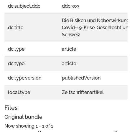
dc.subject.ddc
ddc:303
Die Risiken und Nebenwirkungen 
dc.title
Covid-19-Krise, Geschlecht und 
Schweiz
dc.type
article
dc.type
article
dc.type.version
publishedVersion
local.type
Zeitschriftenartikel
Files
Original bundle
Now showing
1 - 1 of 1