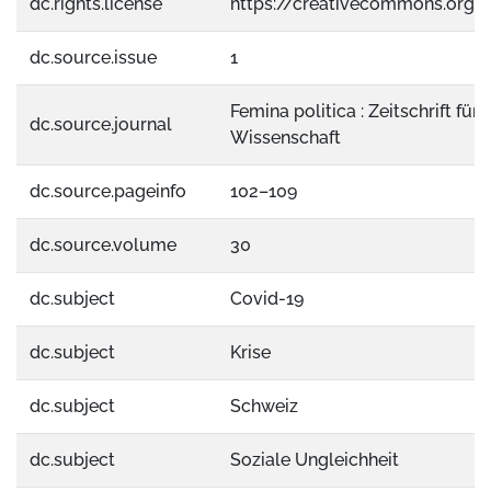
dc.rights.license
https://creativecommons.org/
dc.source.issue
1
Femina politica : Zeitschrift für 
dc.source.journal
Wissenschaft
dc.source.pageinfo
102–109
dc.source.volume
30
dc.subject
Covid-19
dc.subject
Krise
dc.subject
Schweiz
dc.subject
Soziale Ungleichheit