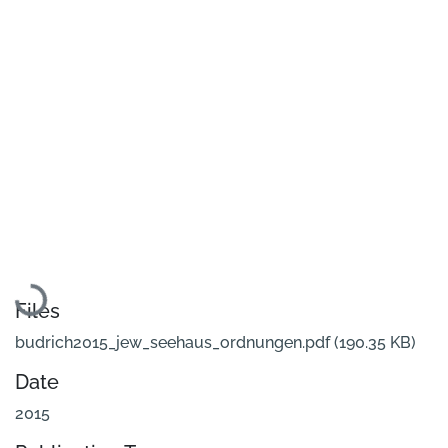
Loading...
Files
budrich2015_jew_seehaus_ordnungen.pdf
(190.35 KB)
Date
2015