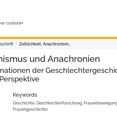
ver content
tschrift
Zeitlichkeit, Anachronismus und Anachronien
ronismus und Anachronien
mationen der Geschlechtergeschi
Perspektive
Keywords
Geschichte
,
Geschlechterforschung
,
Frauenbewegun
Frauengeschichte