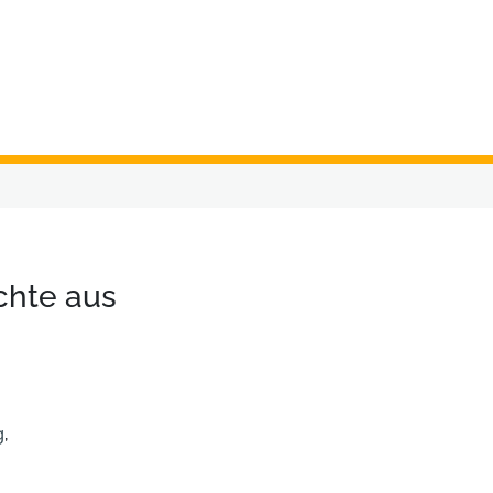
chte aus
g
,