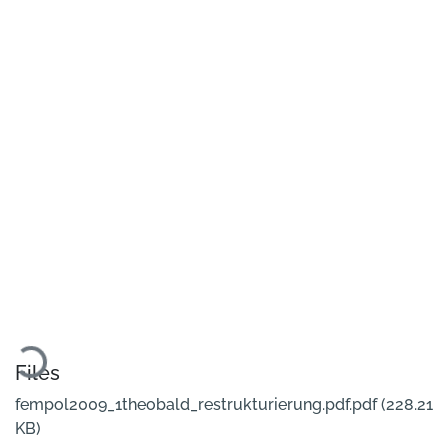
Loading...
Files
fempol2009_1theobald_restrukturierung.pdf.pdf
(228.21
KB)