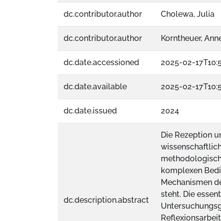
dc.contributor.author
Cholewa, Julia
dc.contributor.author
Korntheuer, Ann
dc.date.accessioned
2025-02-17T10:
dc.date.available
2025-02-17T10:
dc.date.issued
2024
Die Rezeption u
wissenschaftlic
methodologische
komplexen Bedi
Mechanismen der 
steht. Die essen
dc.description.abstract
Untersuchungsgr
Reflexionsarbei