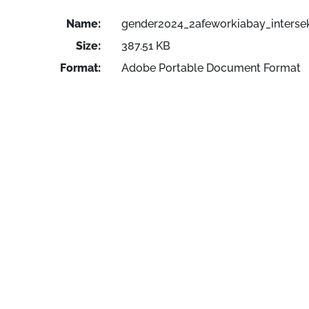
Name:
gender2024_2afeworkiabay_intersek
Size:
387.51 KB
Format:
Adobe Portable Document Format