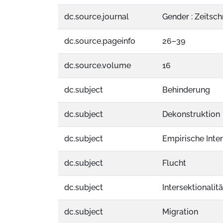
dc.source.journal
Gender : Zeitsch
dc.source.pageinfo
26–39
dc.source.volume
16
dc.subject
Behinderung
dc.subject
Dekonstruktion
dc.subject
Empirische Inte
dc.subject
Flucht
dc.subject
Intersektionalitä
dc.subject
Migration