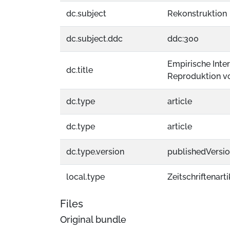
dc.subject
Rekonstruktion
dc.subject.ddc
ddc:300
Empirische Inte
dc.title
Reproduktion v
dc.type
article
dc.type
article
dc.type.version
publishedVersi
local.type
Zeitschriftenarti
Files
Original bundle