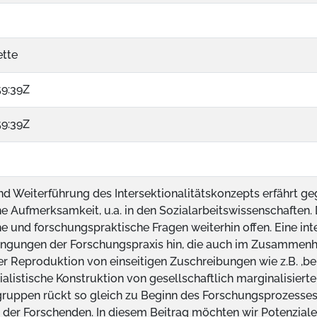
ette
59:39Z
59:39Z
nd Weiterführung des Intersektionalitätskonzepts erfährt ge
he Aufmerksamkeit, u.a. in den Sozialarbeitswissenschaften.
 und forschungspraktische Fragen weiterhin offen. Eine inte
ngungen der Forschungspraxis hin, die auch im Zusammenh
Reproduktion von einseitigen Zuschreibungen wie z.B. ,be-hi
tialistische Konstruktion von gesellschaftlich marginalisi
uppen rückt so gleich zu Beginn des Forschungsprozesses
t der Forschenden. In diesem Beitrag möchten wir Potenzial