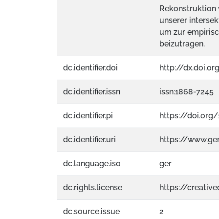
Rekonstruktion 
unserer interse
um zur empirisc
beizutragen.
dc.identifier.doi
http://dx.doi.o
dc.identifier.issn
issn:1868-7245
dc.identifier.pi
https://doi.org
dc.identifier.uri
https://www.g
dc.language.iso
ger
dc.rights.license
https://creati
dc.source.issue
2