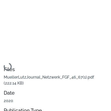
Loading...
Files
MuellerLutzJournal_Netzwerk_FGF_46_67(1).pdf
(222.14 KB)
Date
2020
Publication Type