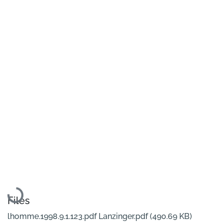
Loading...
Files
lhomme.1998.9.1.123.pdf Lanzinger.pdf
(490.69 KB)