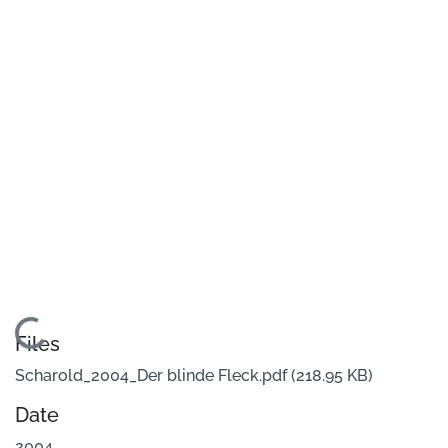
Loading...
Files
Scharold_2004_Der blinde Fleck.pdf
(218.95 KB)
Date
2004