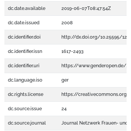
dc.date.available
2019-06-07T08:47:54Z
dc.date.issued
2008
dc.identifier.doi
http://dx.doi.org/10.25595/129
dc.identifier.issn
1617-2493
dc.identifier.uri
https://www.genderopen.de/2
dc.language.iso
ger
dc.rights.license
https://creativecommons.org/
dc.source.issue
24
dc.source.journal
Journal Netzwerk Frauen- und