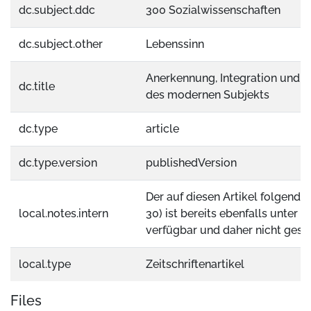
dc.subject.ddc
300 Sozialwissenschaften
dc.subject.other
Lebenssinn
Anerkennung, Integration und Ge
dc.title
des modernen Subjekts
dc.type
article
dc.type.version
publishedVersion
Der auf diesen Artikel folgende
local.notes.intern
30) ist bereits ebenfalls unter 
verfügbar und daher nicht ges
local.type
Zeitschriftenartikel
Files