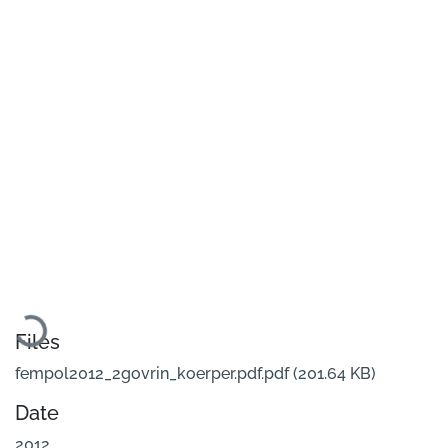
Loading...
Files
fempol2012_2govrin_koerper.pdf.pdf
(201.64 KB)
Date
2012