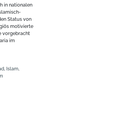
h in nationalen
islamisch-
den Status von
igiös motivierte
e vorgebracht
aria im
ad
,
Islam
,
am