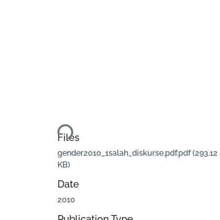
Loading...
Files
gender2010_1salah_diskurse.pdf.pdf
(293.12
KB)
Date
2010
Publication Type