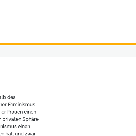
alb des
cher Feminismus
 er Frauen einen
r privaten Sphäre
inismus einen
en hat, und zwar