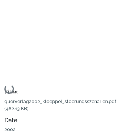
Loading...
Files
querverlag2002_kloeppel_stoerungsszenarien.pdf
(462.13 KB)
Date
2002