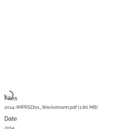
Loading...
Files
2014-IMPRSDiss_Weckemann.pdf
(1.86 MB)
Date
2014