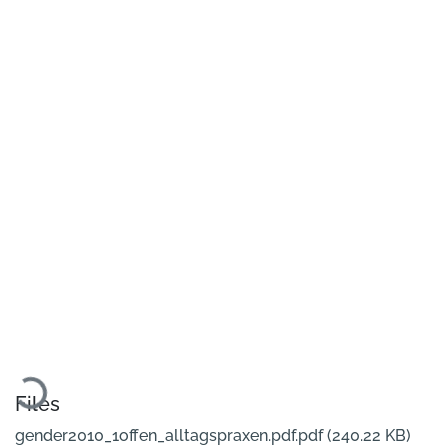
Loading...
Files
gender2010_1offen_alltagspraxen.pdf.pdf
(240.22 KB)