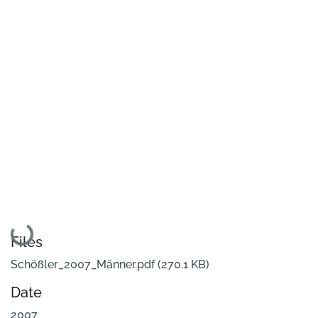
Loading...
Files
Schößler_2007_Männer.pdf
(270.1 KB)
Date
2007