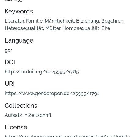
Keywords
Literatur
,
Familie
,
Männlichkeit
,
Erziehung
,
Begehren
,
Heterosexualität
,
Mütter
,
Homosexualität
,
Ehe
Language
ger
DOI
http://dx.doi.org/10.25595/1785
URI
https://www.genderopen.de/25595/1791
Collections
Aufsatz in Zeitschrift
License
https://creativecommons.org/licenses/by/4.0/legalc