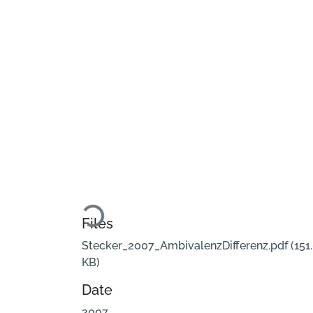
Loading...
Files
Stecker_2007_AmbivalenzDifferenz.pdf
(151
KB)
Date
2007