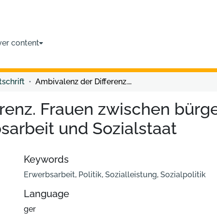
ver content
tschrift
Ambivalenz der Differenz. Frauen zwischen bürgerschaftlichem Engagement, Erwerbsarbeit und Sozialstaat
erenz. Frauen zwischen bürg
arbeit und Sozialstaat
Keywords
Erwerbsarbeit
,
Politik
,
Sozialleistung
,
Sozialpolitik
Language
ger