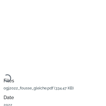
Loading...
Files
ogj2022_fousse_gleiche.pdf
(334.47 KB)
Date
2022