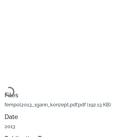
Loading...
Files
fempol2013_1gann_konzept.pdf.pdf
(192.13 KB)
Date
2013