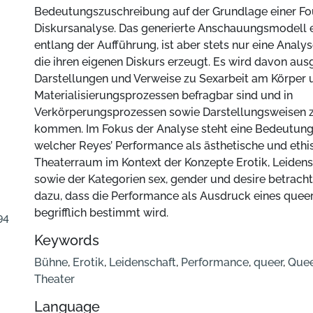
Bedeutungszuschreibung auf der Grundlage einer Fo
Diskursanalyse. Das generierte Anschauungsmodell e
entlang der Aufführung, ist aber stets nur eine Analy
die ihren eigenen Diskurs erzeugt. Es wird davon au
Darstellungen und Verweise zu Sexarbeit am Körper 
Materialisierungsprozessen befragbar sind und in
Verkörperungsprozessen sowie Darstellungsweisen
kommen. Im Fokus der Analyse steht eine Bedeutung
welcher Reyes’ Performance als ästhetische und ethi
Theaterraum im Kontext der Konzepte Erotik, Leidens
sowie der Kategorien sex, gender und desire betrachte
dazu, dass die Performance als Ausdruck eines que
begrifflich bestimmt wird.
94
Keywords
Bühne
,
Erotik
,
Leidenschaft
,
Performance
,
queer
,
Quee
Theater
Language