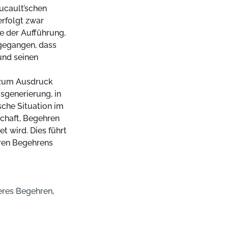
ucault’schen
rfolgt zwar
se der Aufführung,
sgegangen, dass
und seinen
 zum Ausdruck
sgenerierung, in
sche Situation im
chaft, Begehren
t wird. Dies führt
eren Begehrens
res Begehren
,