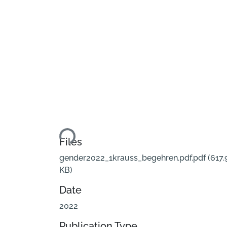
Loading...
Files
gender2022_1krauss_begehren.pdf.pdf
(617.
KB)
Date
2022
Publication Type