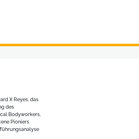
rard X Reyes, das
ng des
gical Bodyworkers,
cene Pioniers
ufführungsanalyse