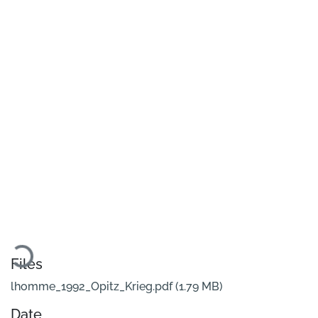
ading...
Files
lhomme_1992_Opitz_Krieg.pdf
(1.79 MB)
Date