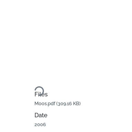
Loading...
Files
Moos.pdf
(309.16 KB)
Date
2006