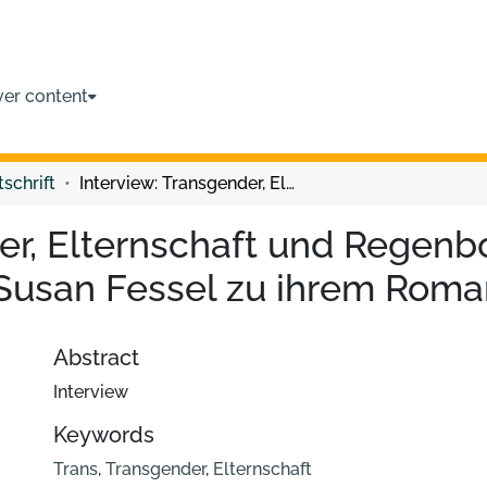
ver content
tschrift
Interview: Transgender, Elternschaft und Regenbogen-Politik. Ein Interview mit Karen-Susan Fessel zu ihrem Roman Jenny mit O
er, Elternschaft und Regenbo
-Susan Fessel zu ihrem Roma
Abstract
Interview
Keywords
Trans
,
Transgender
,
Elternschaft