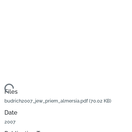
oading...
Files
budrich2007_jew_priem_almersia.pdf
(70.02 KB)
Date
2007