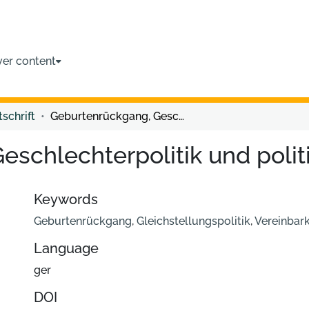
ver content
tschrift
Geburtenrückgang, Geschlechterpolitik und politische Steuerung
eschlechterpolitik und poli
Keywords
Geburtenrückgang
,
Gleichstellungspolitik
,
Vereinbark
Language
ger
DOI