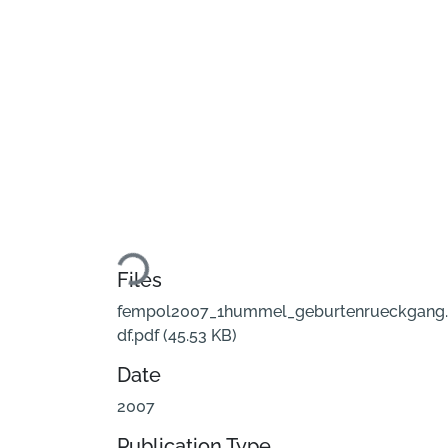
Loading...
Files
fempol2007_1hummel_geburtenrueckgang
df.pdf
(45.53 KB)
Date
2007
Publication Type