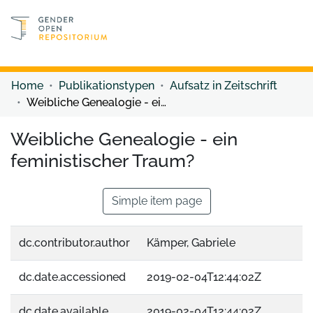
Discover content
Discover content
Home
Publikationstypen
Aufsatz in Zeitschrift
Weibliche Genealogie - ein feministischer Traum?
Weibliche Genealogie - ein
feministischer Traum?
Simple item page
dc.contributor.author
Kämper, Gabriele
dc.date.accessioned
2019-02-04T12:44:02Z
dc.date.available
2019-02-04T12:44:02Z