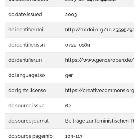
dc.date.issued
2003
dc.identifier.doi
http://dx.doi.org/10.25595/922
dc.identifier.issn
0722-0189
dc.identifier.uri
https://www.genderopen.de/2
dc.language.iso
ger
dc.rights.license
https://creativecommons.org/
dc.source.issue
62
dc.source.journal
Beiträge zur feministischen The
dc.source.pageinfo
103-113