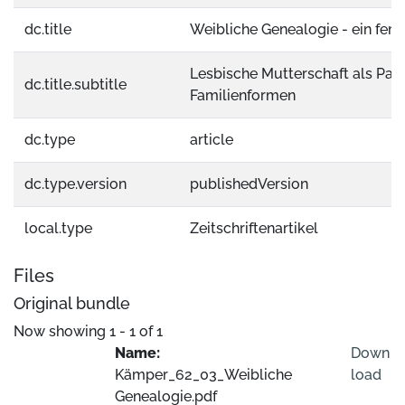
dc.title
Weibliche Genealogie - ein fem
Lesbische Mutterschaft als Par
dc.title.subtitle
Familienformen
dc.type
article
dc.type.version
publishedVersion
local.type
Zeitschriftenartikel
Files
Original bundle
Now showing
1 - 1 of 1
Name:
Down
Kämper_62_03_Weibliche
load
Genealogie.pdf