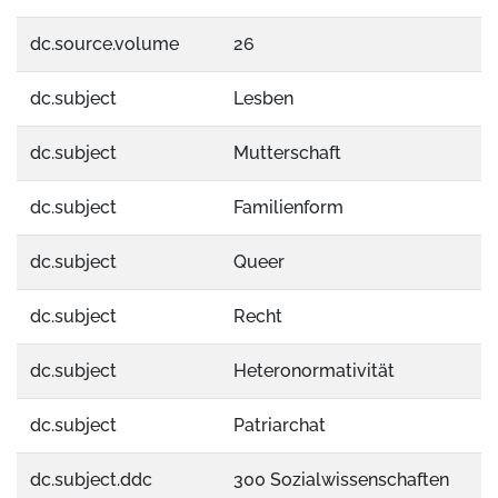
dc.source.volume
26
dc.subject
Lesben
dc.subject
Mutterschaft
dc.subject
Familienform
dc.subject
Queer
dc.subject
Recht
dc.subject
Heteronormativität
dc.subject
Patriarchat
dc.subject.ddc
300 Sozialwissenschaften