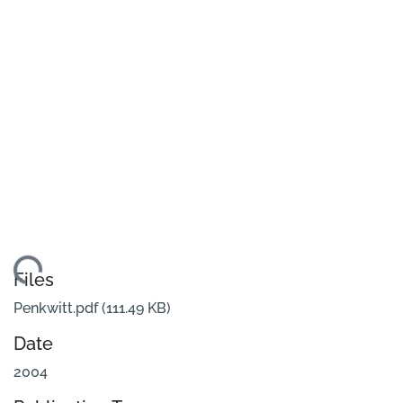
oading...
Files
Penkwitt.pdf
(111.49 KB)
Date
2004