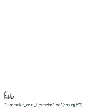
Loading...
Files
Glammeier_2011_Herrschaft.pdf
(107.29 KB)