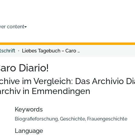
ver content
tschrift
Liebes Tagebuch – Caro Diario!
ro Diario!
ive im Vergleich: Das Archivio Di
rchiv in Emmendingen
Keywords
Biografieforschung
,
Geschichte
,
Frauengeschichte
Language