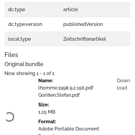
dc.type
article
dc.type.version
publishedVersion
local.type
Zeitschriftenartikel
Files
Original bundle
Now showing
1 - 1 of 1
Name:
Down
lhomme.1998.9.2.156.pdf
load
Gorißen.Stefan.pdf
Loading...
Size:
1.25 MB
Format:
Adobe Portable Document