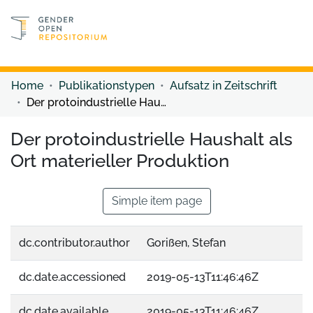
Discover content
Discover content
Home
Publikationstypen
Aufsatz in Zeitschrift
Der protoindustrielle Haushalt als Ort materieller Produktion
Der protoindustrielle Haushalt als
Ort materieller Produktion
Simple item page
dc.contributor.author
Gorißen, Stefan
dc.date.accessioned
2019-05-13T11:46:46Z
dc.date.available
2019-05-13T11:46:46Z