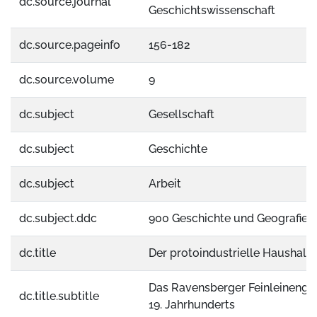
dc.source.journal
Geschichtswissenschaft
dc.source.pageinfo
156-182
dc.source.volume
9
dc.subject
Gesellschaft
dc.subject
Geschichte
dc.subject
Arbeit
dc.subject.ddc
900 Geschichte und Geografie
dc.title
Der protoindustrielle Haushalt 
Das Ravensberger Feinleinengew
dc.title.subtitle
19. Jahrhunderts