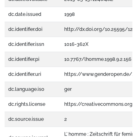
dc.date.issued
1998
dc.identifier.doi
http://dx.doi.org/10.25595/124
dc.identifier.issn
1016-362X
dc.identifier.pi
10.7767/lhomme.1998.9.2.156
dc.identifier.uri
https://www.genderopen.de/2
dc.language.iso
ger
dc.rights.license
https://creativecommons.org/
dc.source.issue
2
L' homme : Zeitschrift für femini