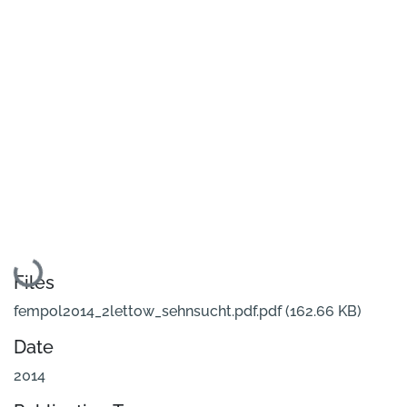
Loading...
Files
fempol2014_2lettow_sehnsucht.pdf.pdf
(162.66 KB)
Date
2014