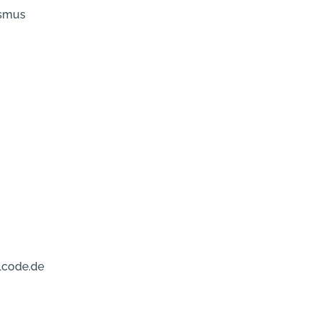
ismus
lcode.de