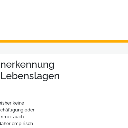
Anerkennung
d Lebenslagen
isher keine
schäftigung oder
immer auch
daher empirisch