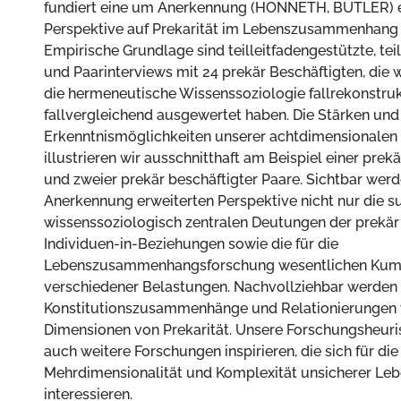
fundiert eine um Anerkennung (HONNETH, BUTLER) e
Perspektive auf Prekarität im Lebenszusammenhang 
Empirische Grundlage sind teilleitfadengestützte, teil
und Paarinterviews mit 24 prekär Beschäftigten, die 
die hermeneutische Wissenssoziologie fallrekonstru
fallvergleichend ausgewertet haben. Die Stärken und
Erkenntnismöglichkeiten unserer achtdimensionalen 
illustrieren wir ausschnitthaft am Beispiel einer prek
und zweier prekär beschäftigter Paare. Sichtbar wer
Anerkennung erweiterten Perspektive nicht nur die su
wissenssoziologisch zentralen Deutungen der prekär
Individuen-in-Beziehungen sowie die für die
Lebenszusammenhangsforschung wesentlichen Kum
verschiedener Belastungen. Nachvollziehbar werden
Konstitutionszusammenhänge und Relationierungen 
Dimensionen von Prekarität. Unsere Forschungsheuri
auch weitere Forschungen inspirieren, die sich für die
Mehrdimensionalität und Komplexität unsicherer Le
interessieren.