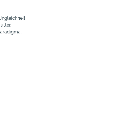
Ungleichheit
,
utler
,
 Paradigma
,