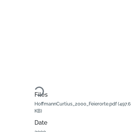
Loading...
Files
HoffmannCurtius_2000_Feierorte.pdf
(497.6
KB)
Date
2000