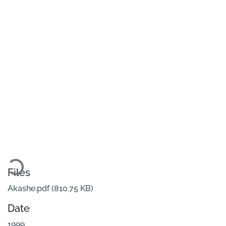
oading...
Files
Akashe.pdf
(810.75 KB)
Date
1999